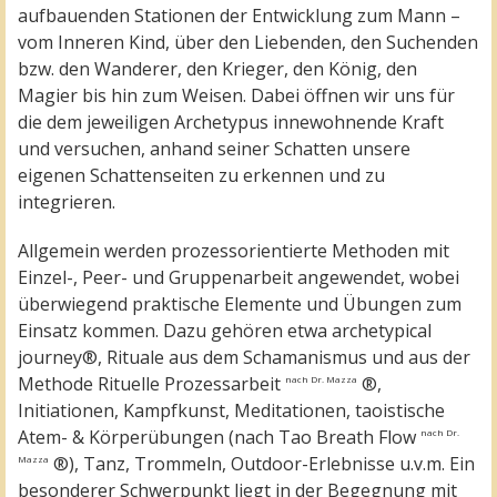
aufbauenden Stationen der Entwicklung zum Mann –
vom Inneren Kind, über den Liebenden, den Suchenden
bzw. den Wanderer, den Krieger, den König, den
Magier bis hin zum Weisen. Dabei öffnen wir uns für
die dem jeweiligen Archetypus innewohnende Kraft
und versuchen, anhand seiner Schatten unsere
eigenen Schattenseiten zu erkennen und zu
integrieren.
Allgemein werden prozessorientierte Methoden mit
Einzel-, Peer- und Gruppenarbeit angewendet, wobei
überwiegend praktische Elemente und Übungen zum
Einsatz kommen. Dazu gehören etwa archetypical
journey®, Rituale aus dem Schamanismus und aus der
Methode Rituelle Prozessarbeit
®,
nach Dr. Mazza
Initiationen, Kampfkunst, Meditationen, taoistische
Atem- & Körperübungen (nach Tao Breath Flow
nach Dr.
®), Tanz, Trommeln, Outdoor-Erlebnisse u.v.m. Ein
Mazza
besonderer Schwerpunkt liegt in der Begegnung mit