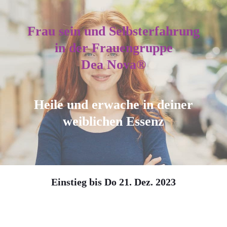
Frau sein und Selbsterfahrung
in
der
Frauengruppe
Dea Nova®
Heile und erwache
in deiner
weiblichen Essenz
Einstieg bis Do
21. Dez. 2023
0
0
0
0
0
0
0
0
Tage
Stunden
Minuten
Sekunden