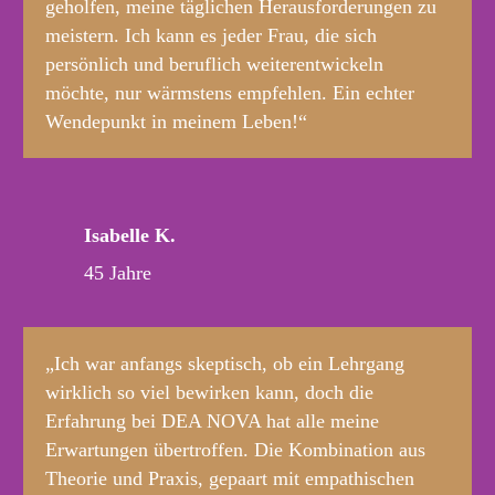
geholfen, meine täglichen Herausforderungen zu
meistern. Ich kann es jeder Frau, die sich
persönlich und beruflich weiterentwickeln
möchte, nur wärmstens empfehlen. Ein echter
Wendepunkt in meinem Leben!“
Isabelle K.
45 Jahre
„Ich war anfangs skeptisch, ob ein Lehrgang
wirklich so viel bewirken kann, doch die
Erfahrung bei DEA NOVA hat alle meine
Erwartungen übertroffen. Die Kombination aus
Theorie und Praxis, gepaart mit empathischen