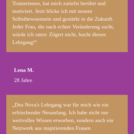
Trainerinnen, hat mich zutiefst berührt und
motiviert. Jetzt blicke ich mit neuem
Selbstbewusstsein und gestärkt in die Zukunft.
Jeder Frau, die nach echter Veränderung sucht,
würde ich raten: Zögert nicht, bucht diesen
Lehrgang!“
Lena M.
28 Jahre
„Dea Nova's Lehrgang war für mich wie ein
erfrischender Neuanfang. Ich habe nicht nur
wertvolles Wissen erworben, sondern auch ein
Netzwerk aus inspirierenden Frauen