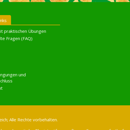
inks
it praktischen Übungen
lte Fragen (FAQ)
ingungen und
chluss
ht
ich; Alle Rechte vorbehalten.